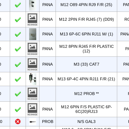
0
PANA
M12 O89 4PIN RJ9 F/R (25)
PA
0
PANA
M12 2PIN F/R RJ45 (7) (DD9)
R
0
PANA
M13 6P-6C 6PIN RJ11 M/ (1)
PAN
M12 8PIN RJ45 F/R PLASTIC
0
PANA
P
(12)
0
PANA
M3 (33) CAT7
PA
0
PANA
M13 6P-4C 4PIN RJ11 F/R (21)
PA
0
M12 PROB **
M12 6PIN F/S PLASTIC 6P-
0
PANA
PA
6C(20)RJ13
00
PROB
N/S GAL3