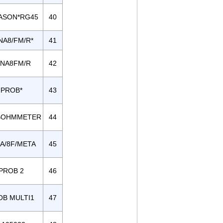
ASON*RG45
40
NA8/FM/R*
41
ANA8FM/R
42
PROB*
43
BOHMMETER
44
A/8F/META
45
PROB 2
46
OB MULTI1
47