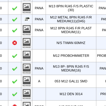
M13 8PIN RJ45 F/S PLASTIC
00
PANA
PAN
(30)
M12 METAL 8PIN RJ45 F/R
00
PANA
PA
MEDIUM(11)(DA5)
M12 8PIN RJ45 F/R PLAST
00
PANA
P
MEDIUM(11)
00
N/S TIWAN 60MHZ
00
M12 PROBOHMMETER
PRO
M13 8P- 8PIN RJ45 F/S
00
PANA
PAN
MEDIUM(16)
00
A
053 M12 GAL11 SMD
00
M12 DEN 3014
PR