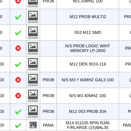
00
PROB
N/S 20MHZ 100
00
M12 PROB MULTI2
PR
00
053 M12 SMD
N/S PROB LOGIC WIHT
00
PR
MEMORY LP-2800
00
M12 DEN 3010-116
PR
00
PROB
N/S M3 !! 60MHZ GAL3 100
00
PROB
N/S M3 40MHZ 100
00
PROB
M12 053 PROB 20A
P
M14 911105 8PIN RJ45
00
PANA
PAN
F/RLARGE (15)BAL35