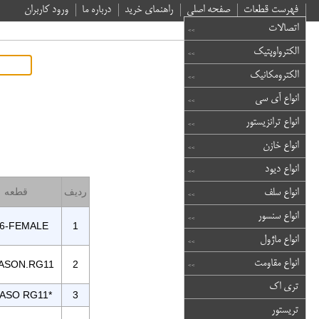
فهرست قطعات
صفحه اصلی
راهنمای خرید
درباره ما
ورود کاربران
اتصالات
الکترواوپتیک
الکترومکانیک
انواع آی سی
انواع ترانزیستور
انواع خازن
انواع دیود
ردیف
قطعه
انواع سلف
انواع سنسور
6-FEMALE
1
انواع ماژول
انواع مقاومت
ASON.RG11
2
تری اک
ASO RG11*
3
تریستور