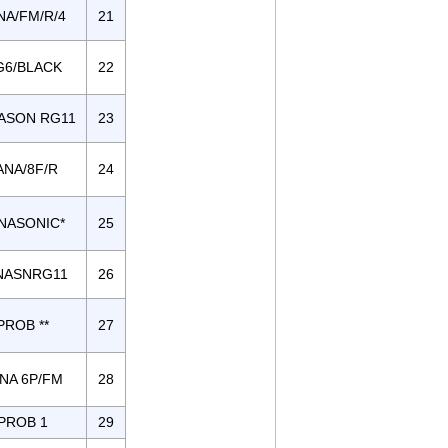
NA/FM/R/4
21
G6/BLACK
22
ASON RG11
23
ANA/8F/R
24
NASONIC*
25
NASNRG11
26
PROB **
27
NA 6P/FM
28
PROB 1
29