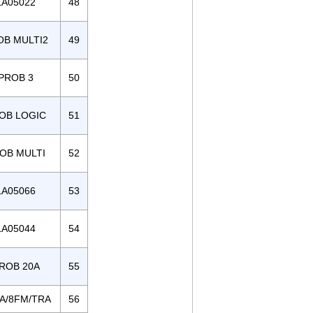
LA05022
48
OB MULTI2
49
PROB 3
50
OB LOGIC
51
OB MULTI
52
LA05066
53
LA05044
54
ROB 20A
55
A/8FM/TRA
56