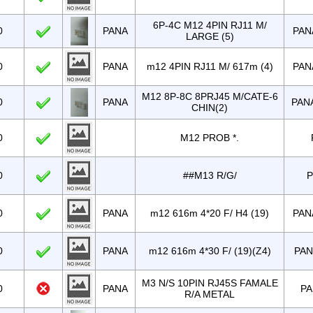
6P-4C M12 4PIN RJ11 M/
0
PANA
PAN
LARGE (5)
0
PANA
m12 4PIN RJ11 M/ 617m (4)
PAN
M12 8P-8C 8PRJ45 M/CATE-6
0
PANA
PAN
CHIN(2)
0
M12 PROB *.
0
##M13 R/G/
P
0
PANA
m12 616m 4*20 F/ H4 (19)
PAN
0
PANA
m12 616m 4*30 F/ (19)(Z4)
PAN
M3 N/S 10PIN RJ45S FAMALE
0
PANA
PA
R/A METAL