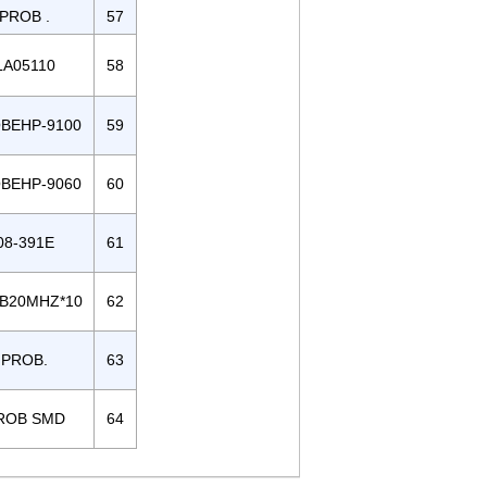
PROB .
57
LA05110
58
BEHP-9100
59
BEHP-9060
60
08-391E
61
B20MHZ*10
62
PROB.
63
ROB SMD
64