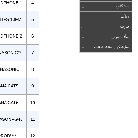
DPHONE 1
4
دستگاهها
دیاک
LIPS 13FM
5
قدرت
DPHONE 2
6
مواد مصرفی
نمایشگر و هشداردهنده
NASONIC**
7
ANASONIC
8
ANA CAT5
9
ANA CAT6
10
ASONRG45
11
PROB****
12