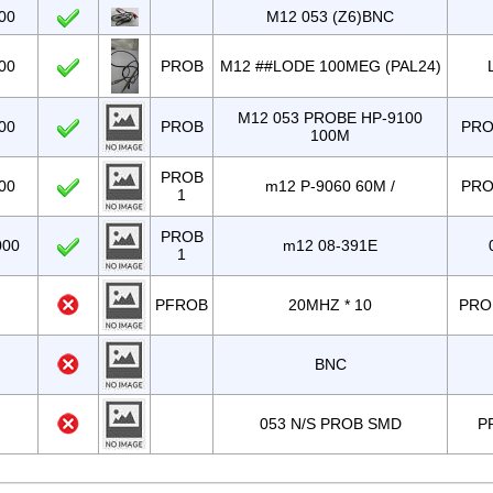
00
M12 053 (Z6)BNC
00
PROB
M12 ##LODE 100MEG (PAL24)
M12 053 PROBE HP-9100
00
PROB
PRO
100M
PROB
00
m12 P-9060 60M /
PRO
1
PROB
000
m12 08-391E
1
PFROB
20MHZ * 10
PRO
BNC
053 N/S PROB SMD
P