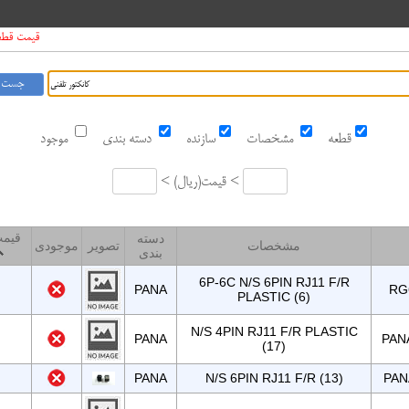
قیمت قطعات د
قطعه
مشخصات
سازنده
دسته بندی
موجود
قیمت <
ریال
<
قیمت
دسته
مشخصات
تصویر
موجودی
بندی
6P-6C N/S 6PIN RJ11 F/R
PANA
RG
PLASTIC (6)
N/S 4PIN RJ11 F/R PLASTIC
PANA
PAN
(17)
PANA
N/S 6PIN RJ11 F/R (13)
PAN