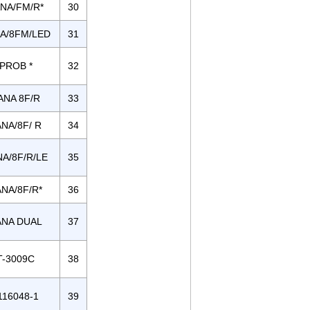
NA/FM/R*
30
A/8FM/LED
31
PROB *
32
ANA 8F/R
33
NA/8F/ R
34
A/8F/R/LE
35
NA/8F/R*
36
ANA DUAL
37
T-3009C
38
116048-1
39