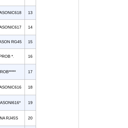
ASONIC618
13
ASONIC617
14
ASON RG45
15
PROB *.
16
ROB*****
17
ASONIC616
18
ASONI616*
19
NA RJ45S
20