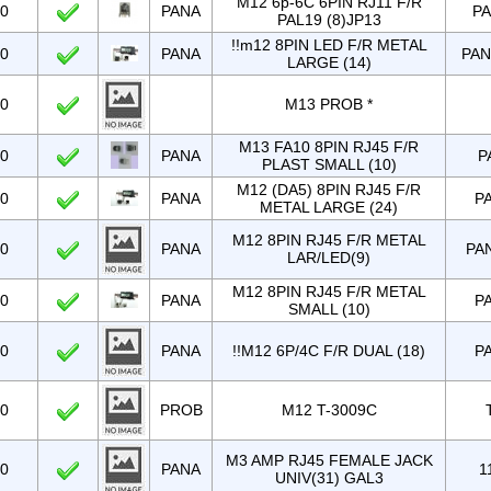
M12 6p-6C 6PIN RJ11 F/R
00
PANA
PA
PAL19 (8)JP13
!!m12 8PIN LED F/R METAL
00
PANA
PAN
LARGE (14)
00
M13 PROB *
M13 FA10 8PIN RJ45 F/R
00
PANA
P
PLAST SMALL (10)
M12 (DA5) 8PIN RJ45 F/R
00
PANA
PA
METAL LARGE (24)
M12 8PIN RJ45 F/R METAL
00
PANA
PAN
LAR/LED(9)
M12 8PIN RJ45 F/R METAL
00
PANA
PA
SMALL (10)
00
PANA
!!M12 6P/4C F/R DUAL (18)
P
00
PROB
M12 T-3009C
M3 AMP RJ45 FEMALE JACK
00
PANA
1
UNIV(31) GAL3