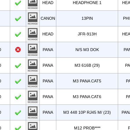
HEAD
HEADPHONE 1
HEA
CANON
13PIN
PHI
HEAD
JFR-913H
HEA
0
PANA
N/S M3 DOK
PA
0
PANA
M3 616B (29)
P
0
PANA
M3 PANA CAT5
P
0
PANA
M3 PANA CAT6
P
0
PANA
M3 448 10P RJ45 M/ (23)
PAN
0
M12 PROB****