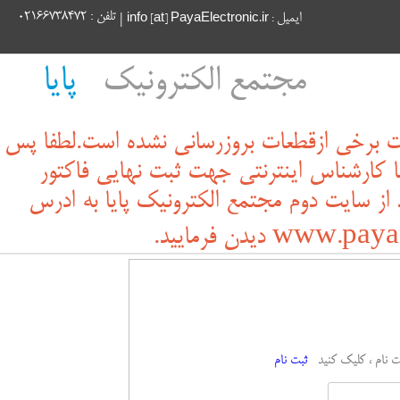
تلفن : 02166738472
ایمیل
|
info [at] PayaElectronic.ir :
مجتمع الکترونیک
پایا
مت برخی ازقطعات بروزرسانی نشده است.لطفا پس
ا کارشناس اینترنتی جهت ثبت نهایی فاکتور
از سایت دوم مجتمع الکترونیک پایا به ادرس
ww دیدن فرمایید.
بت نام ، کلیک کنید