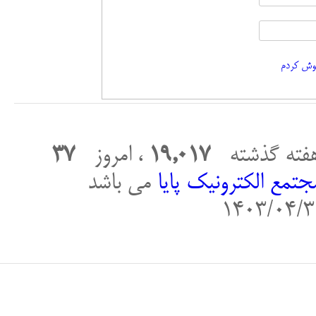
اموش کردم
فته گذشته
19,017
، امروز
37
جتمع الکترونیک پایا
می باشد