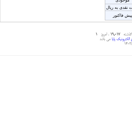
موجودی
 نقدی به ریال
یش فاکتور
 گذشته
19,017
، امروز
1
الکترونیک پایا
می باشد