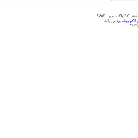
ذشته
19,017
، امروز
1,653
الکترونیک پایا
می باشد