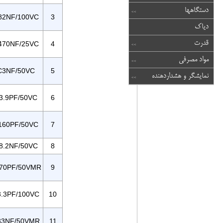
دستگاهها
82NF/100VC
3
دیاک
قدرت
470NF/25VC
4
مواد مصرفی
C3NF/50VC
5
نمایشگر و هشداردهنده
3.9PF/50VC
6
160PF/50VC
7
8.2NF/50VC
8
70PF/50VMR
9
.3PF/100VC
10
33NF/50VMR
11