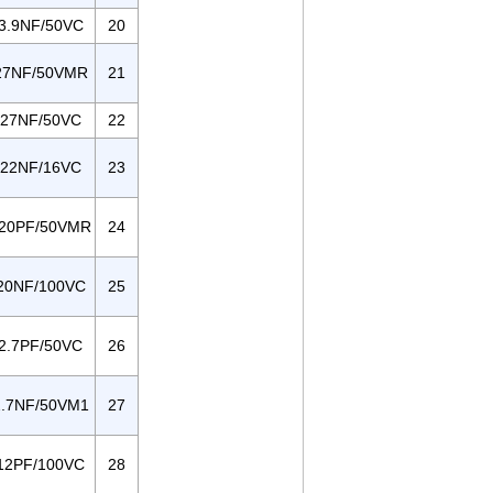
3.9NF/50VC
20
27NF/50VMR
21
27NF/50VC
22
22NF/16VC
23
20PF/50VMR
24
20NF/100VC
25
2.7PF/50VC
26
.7NF/50VM1
27
12PF/100VC
28