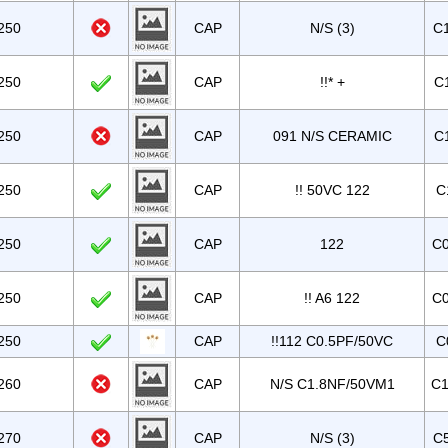
250
CAP
N/S (3)
C
250
CAP
!!* +
C
250
CAP
091 N/S CERAMIC
C
250
CAP
!! 50VC 122
C
250
CAP
122
C0
250
CAP
!! A6 122
C0
250
CAP
!!112 C0.5PF/50VC
C
260
CAP
N/S C1.8NF/50VM1
C1
270
CAP
N/S (3)
C