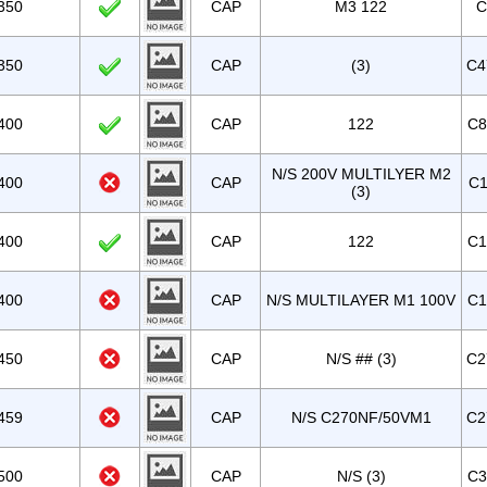
350
CAP
M3 122
C
350
CAP
(3)
C4
400
CAP
122
C8
N/S 200V MULTILYER M2
400
CAP
C1
(3)
400
CAP
122
C1
400
CAP
N/S MULTILAYER M1 100V
C1
450
CAP
N/S ## (3)
C2
459
CAP
N/S C270NF/50VM1
C2
500
CAP
N/S (3)
C3