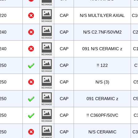
220
CAP
N/S MULTILYER AXIAL
C1
240
CAP
N/S C2.7NF/50VM2
C2
240
CAP
091 N/S CERAMIC z
C1
250
CAP
!! 122
C
250
CAP
N/S (3)
C
250
CAP
091 CERAMIC z
C5
250
CAP
!! C360PF/50VC
C
250
CAP
N/S CERAMIC
C3