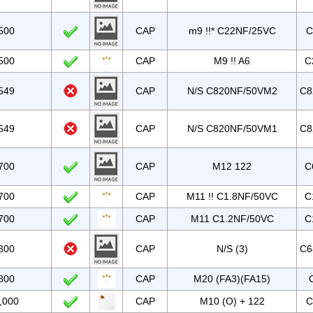
500
CAP
m9 !!* C22NF/25VC
C
500
CAP
M9 !! A6
C
549
CAP
N/S C820NF/50VM2
C8
549
CAP
N/S C820NF/50VM1
C8
700
CAP
M12 122
C
700
CAP
M11 !! C1.8NF/50VC
C
700
CAP
M11 C1.2NF/50VC
C
800
CAP
N/S (3)
C6
800
CAP
M20 (FA3)(FA15)
,000
CAP
M10 (O) + 122
C