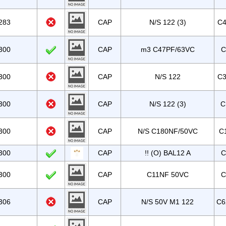
283
CAP
N/S 122 (3)
C4
300
CAP
m3 C47PF/63VC
C
300
CAP
N/S 122
C3
300
CAP
N/S 122 (3)
C
300
CAP
N/S C180NF/50VC
C
300
CAP
!! (O) BAL12 A
C
300
CAP
C11NF 50VC
C
306
CAP
N/S 50V M1 122
C6