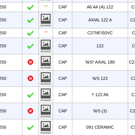
250
CAP
A6 A4 (A) 122
C
250
CAP
AXIAL 122 A
C
250
CAP
C27NF/50VC
C
250
CAP
122
C
250
CAP
N/S* AXIAL 180
C2
250
CAP
N/S 122
C
250
CAP
!! 122 A6
C
250
CAP
N/S (3)
C2
250
CAP
091 CERAMIC
C