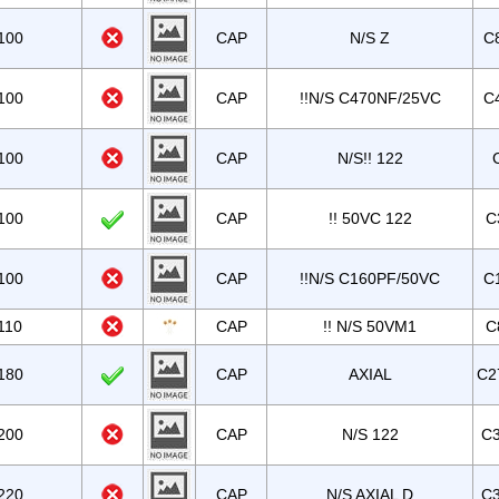
100
CAP
N/S Z
C
100
CAP
!!N/S C470NF/25VC
C
100
CAP
N/S!! 122
100
CAP
!! 50VC 122
C
100
CAP
!!N/S C160PF/50VC
C
110
CAP
!! N/S 50VM1
C
180
CAP
AXIAL
C2
200
CAP
N/S 122
C3
220
CAP
N/S AXIAL D
C