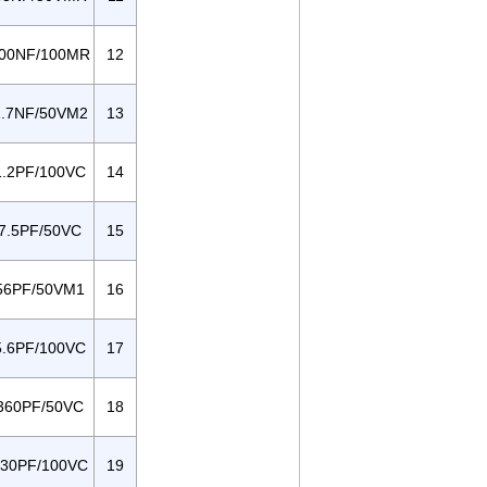
00NF/100MR
12
.7NF/50VM2
13
.2PF/100VC
14
7.5PF/50VC
15
56PF/50VM1
16
.6PF/100VC
17
360PF/50VC
18
30PF/100VC
19