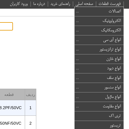
فهرست قطعات
صفحه اصلی
راهنمای خرید
درباره ما
ورود کاربران
اتصالات
الکترواوپتیک
الکترومکانیک
انواع آی سی
انواع ترانزیستور
انواع خازن
انواع دیود
انواع سلف
انواع سنسور
ردیف
قطعه
انواع ماژول
انواع مقاومت
8.2PF/50VC
1
تری اک
50NF/50VC
2
تریستور