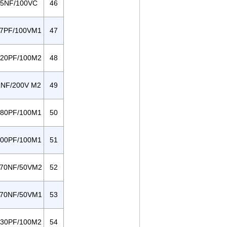
5NF/100VC
46
7PF/100VM1
47
20PF/100M2
48
NF/200V M2
49
80PF/100M1
50
00PF/100M1
51
70NF/50VM2
52
70NF/50VM1
53
30PF/100M2
54