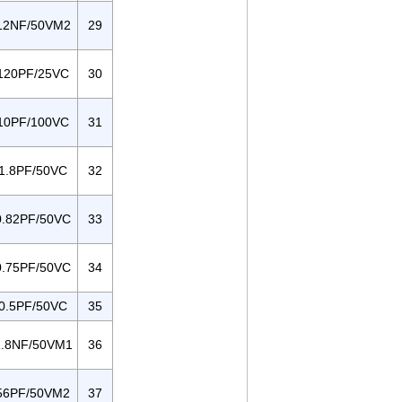
12NF/50VM2
29
120PF/25VC
30
10PF/100VC
31
1.8PF/50VC
32
.82PF/50VC
33
.75PF/50VC
34
0.5PF/50VC
35
.8NF/50VM1
36
56PF/50VM2
37