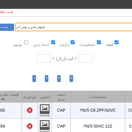
قیمت قطعات د
قطعه
مشخصات
سازنده
دسته بندی
موجود
قیمت <
ریال
<
دسته
قیمت نقدی 
مشخصات
تصویر
موجودی
بندی
60
CAP
!!N/S C8.2PF/50VC
C
94
CAP
!!N/S 50VC 122
C