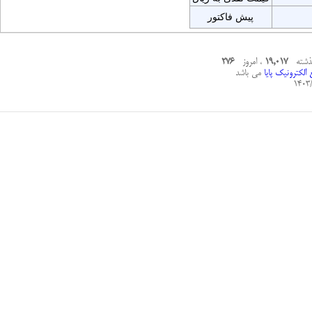
پیش فاکتور
گذشته
19,017
، امروز
276
الکترونیک پایا
می باشد