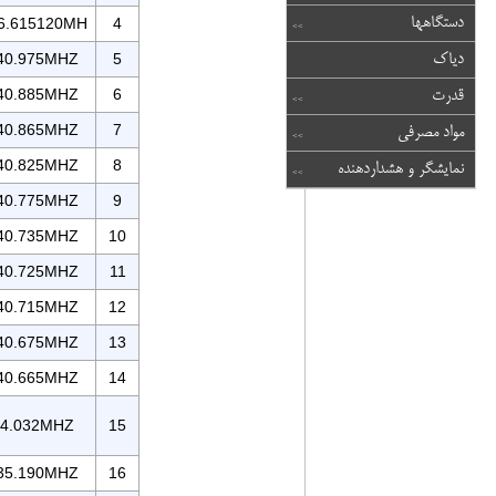
دستگاهها
6.615120MH
4
دیاک
5
40.975MHZ
40.885MHZ
6
قدرت
40.865MHZ
7
مواد مصرفی
40.825MHZ
8
نمایشگر و هشداردهنده
40.775MHZ
9
40.735MHZ
10
40.725MHZ
11
40.715MHZ
12
40.675MHZ
13
40.665MHZ
14
4.032MHZ
15
35.190MHZ
16