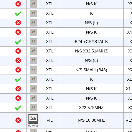
0
XTL
N/S K
X
0
XTL
K
0
XTL
N/S (L)
X
0
XTL
N/S K
X4
0
XTL
B24 +CRYSTAL K
X
0
XTL
N/S X32.514MHZ
X
0
XTL
N/S (L)
X
0
XTL
N/S SMALL(B43)
X
0
XTL
K
X1
0
XTL
N/S K
X1
0
XTL
N/S K
X
0
XTL
X22.579MHZ
X
9
FIL
N/S 10.00MHz
RE