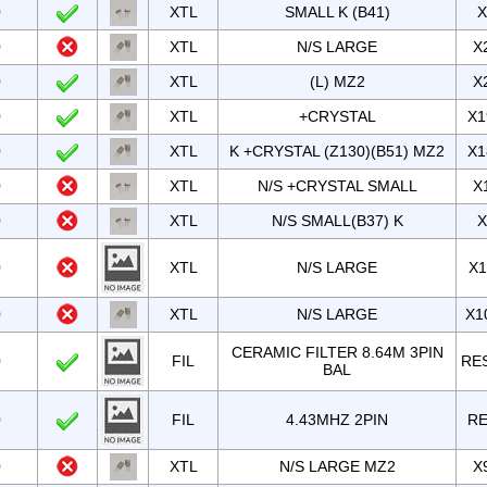
0
XTL
SMALL K (B41)
X
0
XTL
N/S LARGE
X
0
XTL
(L) MZ2
X
0
XTL
+CRYSTAL
X1
0
XTL
K +CRYSTAL (Z130)(B51) MZ2
X1
0
XTL
N/S +CRYSTAL SMALL
X
0
XTL
N/S SMALL(B37) K
X
0
XTL
N/S LARGE
X1
0
XTL
N/S LARGE
X1
CERAMIC FILTER 8.64M 3PIN
0
FIL
RE
BAL
0
FIL
4.43MHZ 2PIN
RE
0
XTL
N/S LARGE MZ2
X