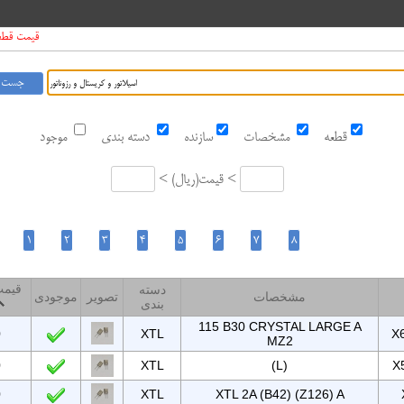
قیمت قطعات د
قطعه
مشخصات
سازنده
دسته بندی
موجود
قیمت <
ریال
<
قیمت
دسته
مشخصات
تصویر
موجودی
بندی
115 B30 CRYSTAL LARGE A
0
XTL
X
MZ2
0
XTL
(L)
X
0
XTL
XTL 2A (B42) (Z126) A