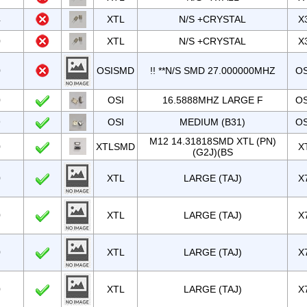
4
XTL
N/S +CRYSTAL
X
0
XTL
N/S +CRYSTAL
X
0
OSISMD
!! **N/S SMD 27.000000MHZ
OS
0
OSI
16.5888MHZ LARGE F
OS
9
OSI
MEDIUM (B31)
OS
M12 14.31818SMD XTL (PN)
0
XTLSMD
X
(G2J)(BS
0
XTL
LARGE (TAJ)
X
0
XTL
LARGE (TAJ)
X
0
XTL
LARGE (TAJ)
X
0
XTL
LARGE (TAJ)
X