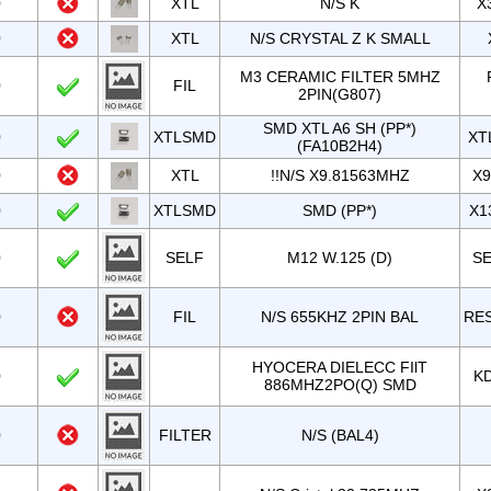
0
XTL
N/S K
X
0
XTL
N/S CRYSTAL Z K SMALL
M3 CERAMIC FILTER 5MHZ
0
FIL
2PIN(G807)
SMD XTL A6 SH (PP*)
0
XTLSMD
XT
(FA10B2H4)
0
XTL
!!N/S X9.81563MHZ
X9
0
XTLSMD
SMD (PP*)
X1
0
SELF
M12 W.125 (D)
SE
0
FIL
N/S 655KHZ 2PIN BAL
RE
HYOCERA DIELECC FIlT
0
K
886MHZ2PO(Q) SMD
0
FILTER
N/S (BAL4)