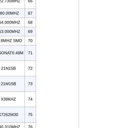
22.735MHZ
66
80.00MHZ
67
64.000MHZ
68
63.000MHZ
69
.8MHZ SMD
70
SONAT0.48M
71
21N15B
72
21M15B
73
X38KHZ
74
K7262M30
75
40.310MHZ
76