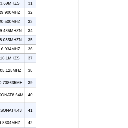
3.69MHZS
31
29.900MHZ
32
20.500MHZ
33
9.485MHZN
34
8.035MHZN
35
16.934MHZ
36
16.1MHZS
37
05.125MHZ
38
0.738635MH
39
SONAT8.64M
40
SONAT4.43
41
9.8304MHZ
42