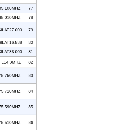
35.100MHZ
77
35.010MHZ
78
ILAT27.000
79
ILAT16.588
80
ILAT36.000
81
TL14.3MHZ
82
75.750MHZ
83
75.710MHZ
84
75.590MHZ
85
75.510MHZ
86