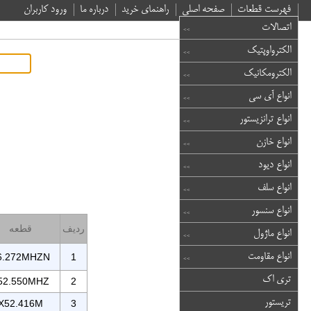
فهرست قطعات
صفحه اصلی
راهنمای خرید
درباره ما
ورود کاربران
اتصالات
الکترواوپتیک
الکترومکانیک
انواع آی سی
انواع ترانزیستور
انواع خازن
انواع دیود
انواع سلف
انواع سنسور
ردیف
قطعه
انواع ماژول
انواع مقاومت
6.272MHZN
1
تری اک
52.550MHZ
2
تریستور
X52.416M
3