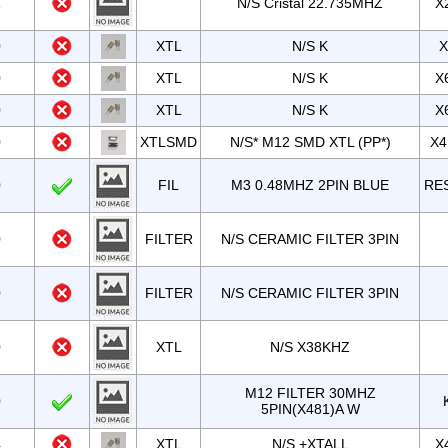
1
N/S Cristal 22.735MHZ
X
0
XTL
N/S K
X
0
XTL
N/S K
X
0
XTL
N/S K
X
0
XTLSMD
N/S* M12 SMD XTL (PP*)
X4
0
FIL
M3 0.48MHZ 2PIN BLUE
RE
0
FILTER
N/S CERAMIC FILTER 3PIN
0
FILTER
N/S CERAMIC FILTER 3PIN
0
XTL
N/S X38KHZ
M12 FILTER 30MHZ
0
5PIN(X481)A W
4
XTL
N/S +XTALL
X