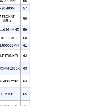
36.000MHZ
56
X20.480M
57
RESONAT
58
5MHZ
L16.934MHZ
59
.81563MHZ
60
3.500000MH
61
LF470NH/R
62
SONATE655K
63
DF-886PY02
64
10M15B
65