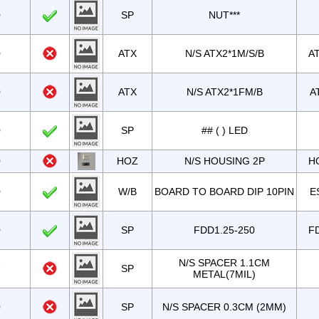
0
SP
NUT***
0
ATX
N/S ATX2*1M/S/B
A
0
ATX
N/S ATX2*1FM/B
A
0
SP
## ( ) LED
0
HOZ
N/S HOUSING 2P
H
0
W/B
BOARD TO BOARD DIP 10PIN
E
0
SP
FDD1.25-250
F
N/S SPACER 1.1CM
7
SP
METAL(7MIL)
0
SP
N/S SPACER 0.3CM (2MM)