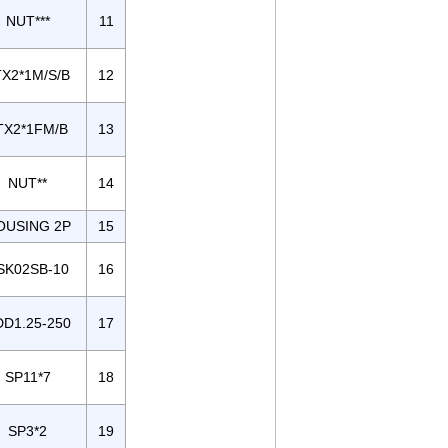
NUT***
11
TX2*1M/S/B
12
TX2*1FM/B
13
NUT**
14
OUSING 2P
15
SK02SB-10
16
DD1.25-250
17
SP11*7
18
SP3*2
19