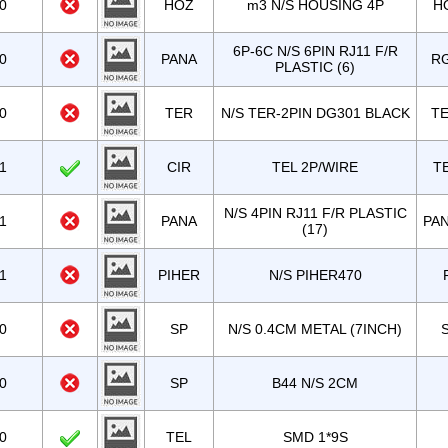
0
HOZ
m3 N/S HOUSING 4P
H
6P-6C N/S 6PIN RJ11 F/R
0
PANA
R
PLASTIC (6)
0
TER
N/S TER-2PIN DG301 BLACK
TE
1
CIR
TEL 2P/WIRE
T
N/S 4PIN RJ11 F/R PLASTIC
1
PANA
PA
(17)
1
PIHER
N/S PIHER470
0
SP
N/S 0.4CM METAL (7INCH)
S
0
SP
B44 N/S 2CM
0
TEL
SMD 1*9S