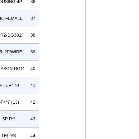
OUSING 4P
36
G6-FEMALE
37
R2-DG301/
38
EL 2P/WIRE
39
NASON.RG11
40
PIHER470
41
P4*7 (13)
42
SP R**
43
TEL9/S
44