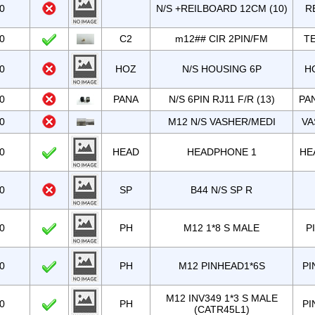
0
N/S +REILBOARD 12CM (10)
R
0
C2
m12## CIR 2PIN/FM
TE
0
HOZ
N/S HOUSING 6P
H
0
PANA
N/S 6PIN RJ11 F/R (13)
PA
0
M12 N/S VASHER/MEDI
VA
0
HEAD
HEADPHONE 1
HE
0
SP
B44 N/S SP R
0
PH
M12 1*8 S MALE
P
0
PH
M12 PINHEAD1*6S
PI
M12 INV349 1*3 S MALE
0
PH
PI
(CATR45L1)