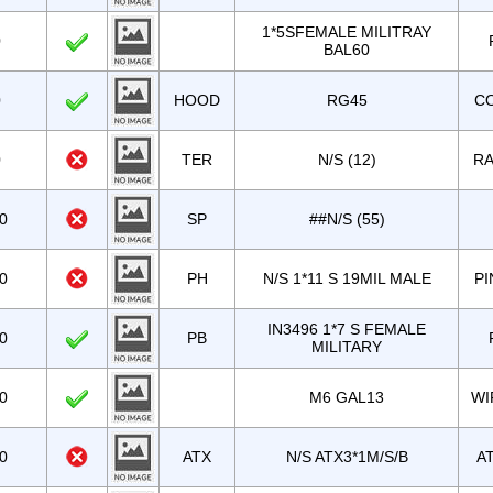
1*5SFEMALE MILITRAY
0
BAL60
0
HOOD
RG45
C
0
TER
N/S (12)
R
0
SP
##N/S (55)
0
PH
N/S 1*11 S 19MIL MALE
PI
IN3496 1*7 S FEMALE
0
PB
MILITARY
0
M6 GAL13
WI
0
ATX
N/S ATX3*1M/S/B
A