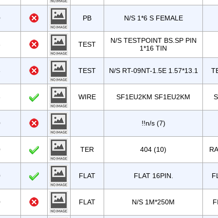
0
PB
N/S 1*6 S FEMALE
N/S TESTPOINT BS.SP PIN
3
TEST
1*16 TIN
8
TEST
N/S RT-09NT-1.5E 1.57*13.1
T
8
WIRE
SF1EU2KM SF1EU2KM
S
0
!!n/s (7)
0
TER
404 (10)
R
0
FLAT
FLAT 16PIN.
F
0
FLAT
N/S 1M*250M
F