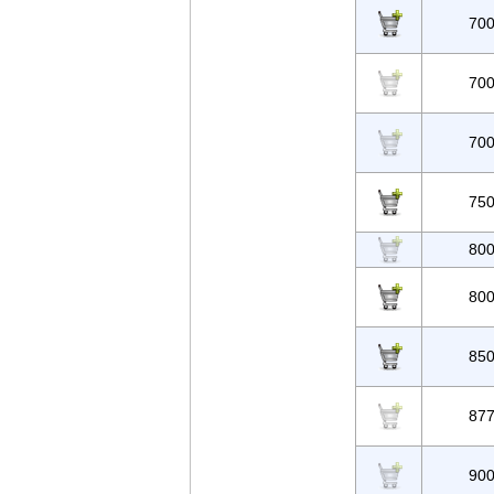
70
70
70
75
80
80
85
87
90