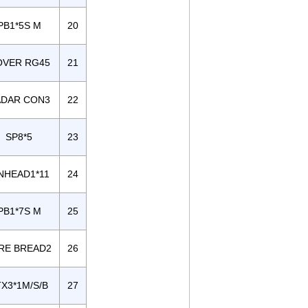
PB1*5S M
20
OVER RG45
21
ADAR CON3
22
SP8*5
23
NHEAD1*11
24
PB1*7S M
25
RE BREAD2
26
TX3*1M/S/B
27