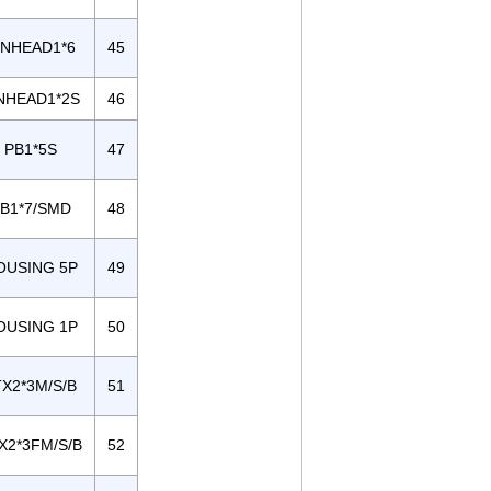
INHEAD1*6
45
NHEAD1*2S
46
PB1*5S
47
B1*7/SMD
48
OUSING 5P
49
OUSING 1P
50
TX2*3M/S/B
51
X2*3FM/S/B
52