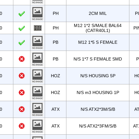
0
PH
2CM MIL
P
M12 1*2 S/MALE BAL64
0
PH
PI
(CATR40L1)
0
PB
M12 1*5 S FEMALE
0
PB
N/S 1*7 S FEMALE SMD
P
0
HOZ
N/S HOUSING 5P
H
0
HOZ
N/S m3 HOUSING 1P
H
0
ATX
N/S ATX2*3M/S/B
A
0
ATX
N/S ATX2*3FM/S/B
AT