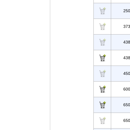
25
37
43
43
45
60
65
65