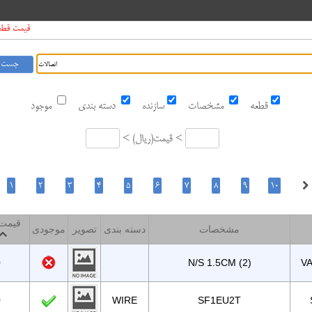
قیمت قطعات د
قطعه
مشخصات
سازنده
دسته بندی
موجود
قیمت <
ریال
<
قیمت 
مشخصات
دسته بندی
تصویر
موجودی
0
N/S 1.5CM (2)
VA
0
WIRE
SF1EU2T