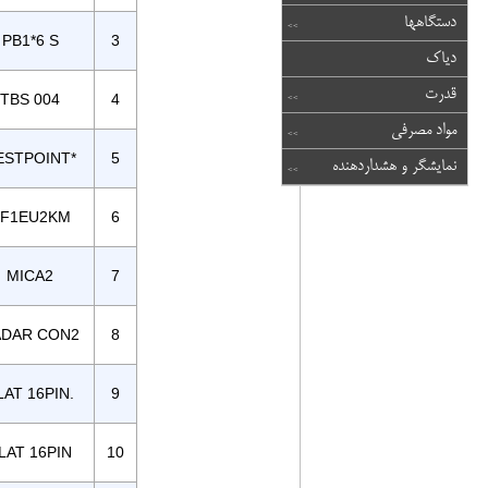
دستگاهها
PB1*6 S
3
دیاک
قدرت
TBS 004
4
مواد مصرفی
ESTPOINT*
5
نمایشگر و هشداردهنده
F1EU2KM
6
MICA2
7
ADAR CON2
8
LAT 16PIN.
9
LAT 16PIN
10