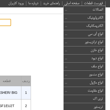
فهرست قطعات
صفحه اصلی
راهنمای خرید
درباره ما
ورود کاربران
اتصالات
الکترواوپتیک
الکترومکانیک
انواع آی سی
انواع ترانزیستور
انواع خازن
انواع دیود
انواع سلف
انواع سنسور
ردیف
قطعه
انواع ماژول
انواع مقاومت
SHER/ BIG
1
تری اک
SF1EU2T
2
تریستور