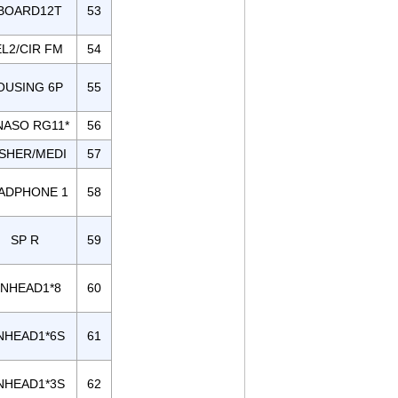
BOARD12T
53
L2/CIR FM
54
OUSING 6P
55
NASO RG11*
56
SHER/MEDI
57
ADPHONE 1
58
SP R
59
INHEAD1*8
60
NHEAD1*6S
61
NHEAD1*3S
62