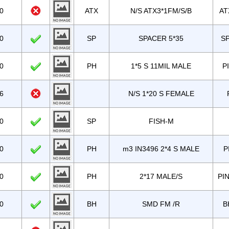
0
ATX
N/S ATX3*1FM/S/B
AT
0
SP
SPACER 5*35
SP
0
PH
1*5 S 11MIL MALE
P
6
N/S 1*20 S FEMALE
0
SP
FISH-M
0
PH
m3 IN3496 2*4 S MALE
P
0
PH
2*17 MALE/S
PI
0
BH
SMD FM /R
B