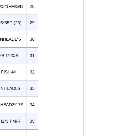
X3*1FM/S/B
28
5*35C (23)
29
INHEAD1*5
30
PB 1*20/S
31
FISH-M
32
INHEAD8S
33
NHEAD2*17S
34
H2*3 FM/R
35