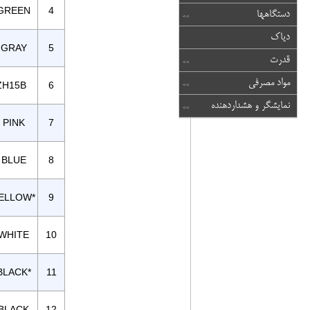
 GREEN
4
دستگاهها
دیاک
 GRAY
5
قدرت
مواد مصرفی
ZH15B
6
نمایشگر و هشداردهنده
F PINK
7
 BLUE
8
YELLOW*
9
 WHITE
10
BLACK*
11
 BLACK
12