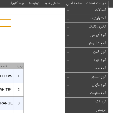
فهرست قطعات
صفحه اصلی
راهنمای خرید
درباره ما
ورود کاربران
اتصالات
الکترواوپتیک
الکترومکانیک
انواع آی سی
انواع ترانزیستور
انواع خازن
انواع دیود
ردیف
قطعه
انواع سلف
YELLOW
1
انواع سنسور
انواع ماژول
WHITE*
2
انواع مقاومت
تری اک
ORANGE
3
تریستور