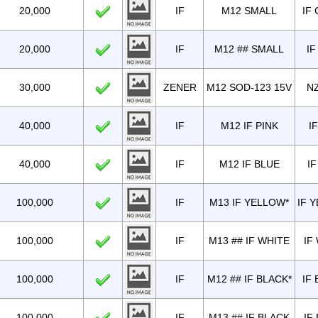
20,000
IF
M12 SMALL
IF
20,000
IF
M12 ## SMALL
IF
30,000
ZENER
M12 SOD-123 15V
N
40,000
IF
M12 IF PINK
I
40,000
IF
M12 IF BLUE
IF
100,000
IF
M13 IF YELLOW*
IF 
100,000
IF
M13 ## IF WHITE
IF
100,000
IF
M12 ## IF BLACK*
IF 
100,000
IF
M13 ## IF BLACK
IF