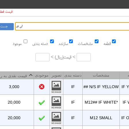
قیمت قطعات د
قطعه
مشخصات
سازنده
دسته بندی
موجود
قیمت <
ریال
<
مشخصات
دسته بندی
تصویر
موجودی
قیمت نقدی به ریال
3,000
IF
## N/S IF YELLOW
IF 
20,000
IF
M12## IF WHITE*
IF 
20,000
IF
M12 SMALL
IF 