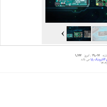
ذشته
19,017
، امروز
1,177
الکترونیک پایا
می باشد